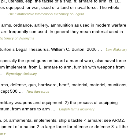
, utensils, esp. the tackle of a ship, fr. armare to arm: cf. LL.
s equipped for war; used of a land or naval force. The whole
3… …
The Collaborative International Dictionary of English
arms, ordnance, artillery, ammunition as used in modern warfare
y are frequently confused. In general they mean material used in
ictionary of Synonyms
urton s Legal Thesaurus. William C. Burton. 2006 …
Law dictionary
specially the great guns on board a man of war), also naval force
um implement, from L. armare to arm, furnish with weapons from
… …
Etymology dictionary
ms, defense, gun, hardware, heat*, material, materiel, munitions,
concept 500 …
New thesaurus
litary weapons and equipment. 2) the process of equipping
amentum, from armare to arm …
English terms dictionary
 pl. armamenta, implements, ship s tackle < armare: see ARM2,
equipment of a nation 2. a large force for offense or defense 3. all the
nary