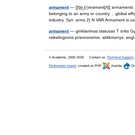
armament
— [[t]ɑ͟ː(r)məmənt[/t]] armament
belonging to an army or country. ...global e
industry. Syn: arms 2) N VAR Armament is
armament
— ginklavimas statusas T sritis G
reikalingomis priemonėmis. atitikmenys: a
© Academic, 2000-2026
Contact us:
Technical Support
,
Dictionaries export
, created on PHP,
Joomla,
Dr