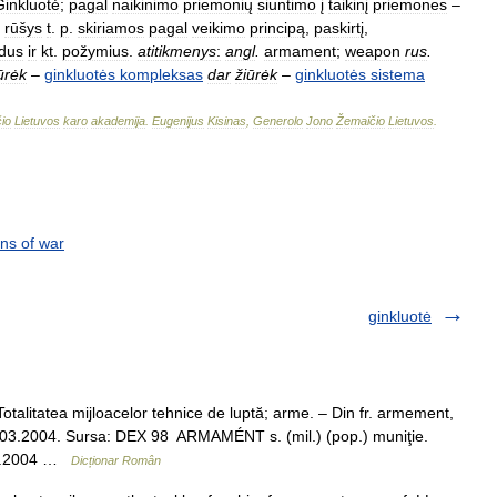
Ginkluotė
;
pagal
naikinimo
priemonių
siuntimo
į
taikinį
priemones
–
rūšys
t
.
p
.
skiriamos
pagal
veikimo
principą
,
paskirtį
,
dus
ir
kt
.
požymius
.
atitikmenys
:
angl
.
armament
;
weapon
rus
.
ūrėk
–
ginkluotės
kompleksas
dar
žiūrėk
–
ginkluotės
sistema
io
Lietuvos
karo
akademija
.
Eugenijus
Kisinas
,
Generolo
Jono
Žemaičio
Lietuvos
.
ns of war
ginkluotė
itatea mijloacelor tehnice de luptă; arme. – Din fr. armement,
.03.2004. Sursa: DEX 98 ARMAMÉNT s. (mil.) (pop.) muniţie.
.08.2004 …
Dicționar Român