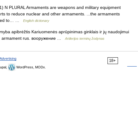
s 1) N PLURAL Armaments are weapons and military equipment
fforts to reduce nuclear and other armaments. ...the armaments
 used to… …
English dictionary
ynyba apibrėžtis Kariuomenės aprūpinimas ginklais ir jų naudojimui
ngl. armament rus. вооружение …
Artilerijos terminų žodynas
Advertising
18+
upal,
WordPress, MODx.