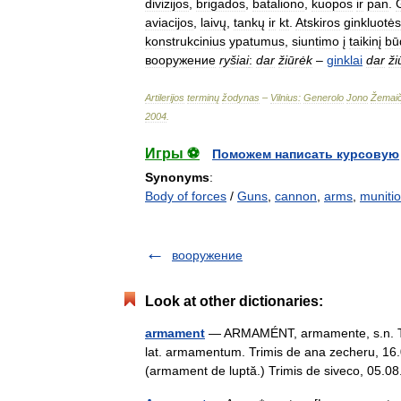
divizijos
,
brigados
,
bataliono
,
kuopos
ir
pan
.
aviacijos
,
laivų
,
tankų
ir
kt
.
Atskiros
ginkluotės
konstrukcinius
ypatumus
,
siuntimo
į
taikinį
bū
вооружение
ryšiai
:
dar
žiūrėk
–
ginklai
dar
ži
Artilerijos
terminų
žodynas
–
Vilnius:
Generolo
Jono
Žemaič
2004
.
Игры ⚽
Поможем написать курсовую
Synonyms
:
Body of forces
/
Guns
,
cannon
,
arms
,
munitio
вооружение
Look at other dictionaries:
armament
— ARMAMÉNT, armamente, s.n. Total
lat. armamentum. Trimis de ana zecheru, 16
(armament de luptă.) Trimis de siveco, 05