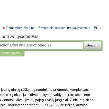
Remember this site
Embed dictionaries into your website
EN
s and Encyclopedias
Search!
Interpretations
Įvairių
ginklų
rūšių
ir
jų
naudojimo
priemonių
kompleksas
;
udaro:
↑
ginklai
,
jų
leidimo
,
taikymo
,
valdymo
ir
kt
.
techninės
s
vienetai
,
laivai
,
įvairių
pajėgų
rūšių
junginiai
.
Ginkluotę
skiria
ūšiai
,
kariuomenės
vienetui
–
SP
,
OEG
,
artilerijos
,
armijos
,