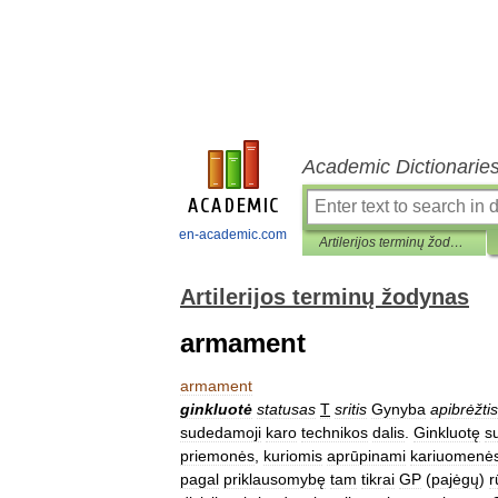
Academic Dictionarie
en-academic.com
Artilerijos terminų žodynas
Artilerijos terminų žodynas
armament
armament
ginkluotė
statusas
T
sritis
Gynyba
apibrėžtis
sudedamoji
karo
technikos
dalis
.
Ginkluotę
s
priemonės
,
kuriomis
aprūpinami
kariuomenė
pagal
priklausomybę
tam
tikrai
GP
(
pajėgų
)
r