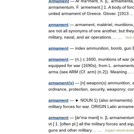
Armament
— Ar ma*ment, n. [L. armamenta, pl.
armamentum, F. armement.] 1. A body of force
united armament of Greece. Glover. [191
armament
— armament, matériel, munitions, 
are not all synonyms of one another, but the
military, naval, and air operations.… …
New D
armament
— index ammunition, bomb, gun B
armament
— (n.) c.1600, munitions of war (e
equipped for war (1690s), from L. armament
arma (see ARM (Cf. arm) (n.2)). Meaning
armament(s)
— [n] weapon(s) ammunition, ar
ordnance, protection, security, weaponry; 
armament
— ► NOUN 1) (also armaments) mi
military forces for war. ORIGIN Latin arm
armament
— [är′mə mənt] n. [L armamentum,
vt.] 1. [often pl.] all the military forces and 
guns and other military… …
English World dictio